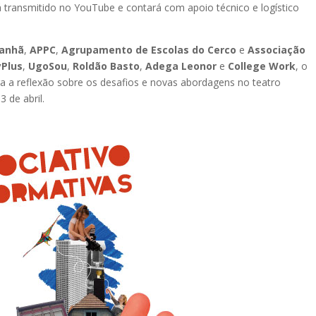
á transmitido no YouTube e contará com apoio técnico e logístico
panhã
,
APPC
,
Agrupamento de Escolas do Cerco
e
Associação
yPlus
,
UgoSou
,
Roldão Basto
,
Adega Leonor
e
College Work
, o
 a reflexão sobre os desafios e novas abordagens no teatro
3 de abril.