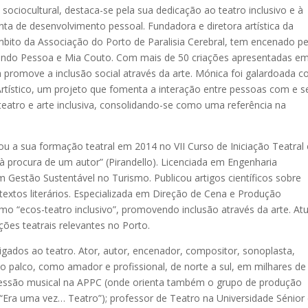
sociocultural, destaca-se pela sua dedicação ao teatro inclusivo e à
a de desenvolvimento pessoal. Fundadora e diretora artística da
bito da Associação do Porto de Paralisia Cerebral, tem encenado p
ndo Pessoa e Mia Couto. Com mais de 50 criações apresentadas e
ia promove a inclusão social através da arte. Mónica foi galardoada 
tístico, um projeto que fomenta a interação entre pessoas com e 
teatro e arte inclusiva, consolidando-se como uma referência na
ciou a sua formação teatral em 2014 no VII Curso de Iniciação Teatral 
 procura de um autor” (Pirandello). Licenciada em Engenharia
 Gestão Sustentável no Turismo. Publicou artigos científicos sobre
e textos literários. Especializada em Direção de Cena e Produção
mo “ecos-teatro inclusivo”, promovendo inclusão através da arte. At
ões teatrais relevantes no Porto.
ligados ao teatro. Ator, autor, encenador, compositor, sonoplasta,
o palco, como amador e profissional, de norte a sul, em milhares de
ressão musical na APPC (onde orienta também o grupo de produção
Era uma vez… Teatro”); professor de Teatro na Universidade Sénior