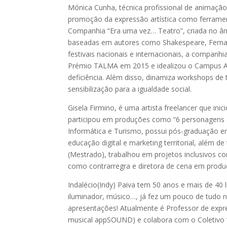
Mónica Cunha, técnica profissional de animação 
promoção da expressão artística como ferrament
Companhia “Era uma vez… Teatro”, criada no âm
baseadas em autores como Shakespeare, Ferna
festivais nacionais e internacionais, a companh
Prémio TALMA em 2015 e idealizou o Campus Ar
deficiência. Além disso, dinamiza workshops de 
sensibilização para a igualdade social.
Gisela Firmino, é uma artista freelancer que ini
participou em produções como “6 personagens à
Informática e Turismo, possui pós-graduação em
educação digital e marketing territorial, além d
(Mestrado), trabalhou em projetos inclusivos co
como contrarregra e diretora de cena em produç
Indalécio(Indy) Paiva tem 50 anos e mais de 40 
iluminador, músico…, já fez um pouco de tudo n
apresentações! Atualmente é Professor de exp
musical appSOUND) e colabora com o Coletivo “