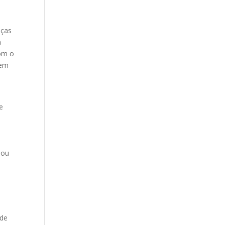
eças
m
com o
sem
e
uou
 de