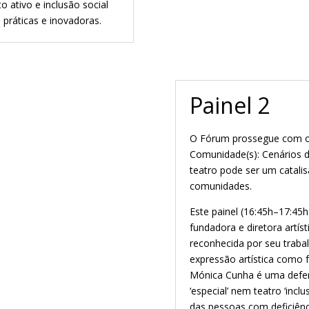
o ativo e inclusão social
 práticas e inovadoras.
Painel 2
O Fórum prossegue com o P
Comunidade(s): Cenários 
teatro pode ser um catalis
comunidades.
Este painel (16:45h–17:45
fundadora e diretora artí
reconhecida por seu traba
expressão artística como 
Mónica Cunha é uma defens
‘especial’ nem teatro ‘incl
das pessoas com deficiênci