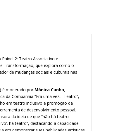
ainel 2: Teatro Associativo e
de Transformação, que explora como o
ador de mudanças sociais e culturais nas
h) é moderado por
Mónica Cunha
,
stica da Companhia “Era uma vez… Teatro”,
lho em teatro inclusivo e promoção da
ferramenta de desenvolvimento pessoal.
ora da ideia de que “não há teatro
usivo’, há teatro”, destacando a capacidade
a em demonstrar suas habilidades artísticas.