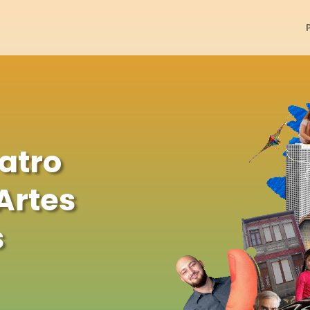
atro
Artes
s