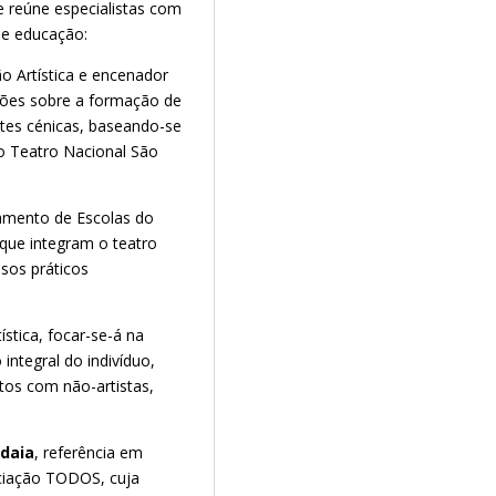
 e reúne especialistas com
e e educação:
o Artística e encenador
exões sobre a formação de
rtes cénicas, baseando-se
o Teatro Nacional São
pamento de Escolas do
 que integram o teatro
sos práticos
ística, focar-se-á na
integral do indivíduo,
tos com não-artistas,
daia
, referência em
ociação TODOS, cuja